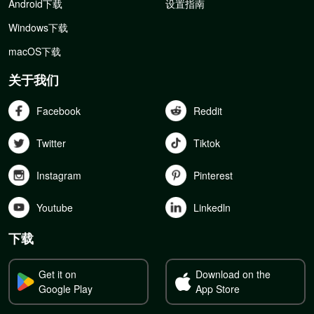
Android下载
设置指南
Windows下载
macOS下载
关于我们
Facebook
Reddit
Twitter
Tiktok
Instagram
Pinterest
Youtube
Linkedln
下载
Get it on
Download on the
Google Play
App Store