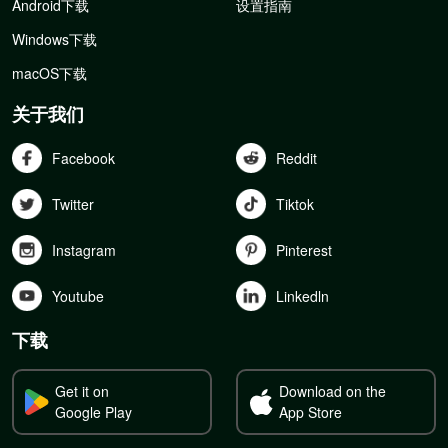
Android下载
设置指南
Windows下载
macOS下载
关于我们
Facebook
Reddit
Twitter
Tiktok
Instagram
Pinterest
Youtube
Linkedln
下载
Get it on
Download on the
Google Play
App Store